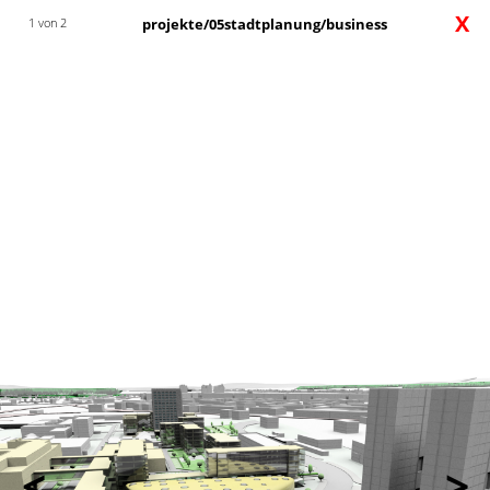
X
1 von 2
projekte/05stadtplanung/business
<
>