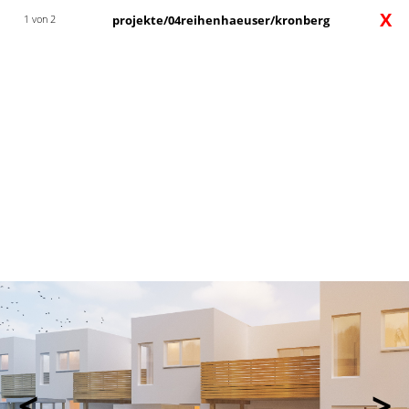
X
1 von 2
projekte/04reihenhaeuser/kronberg
<
>