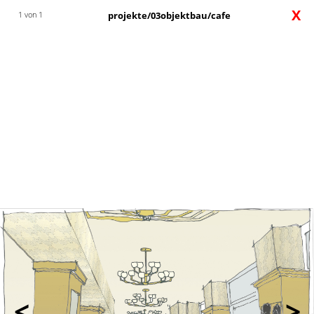
X
1 von 1
projekte/03objektbau/cafe
<
>