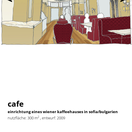
cafe
einrichtung eines wiener kaffeehauses in sofia/bulgarien
2
nutzfläche: 300 m
, entwurf: 2009