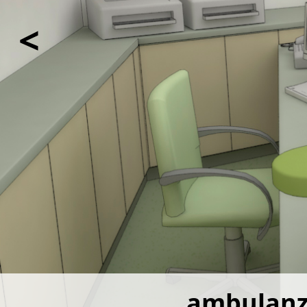
<
ambulan