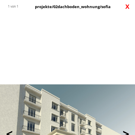
X
1 von 1
projekte/02dachboden_wohnung/sofia
<
>